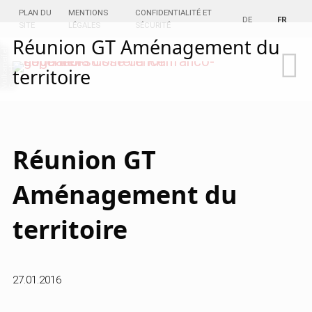
PLAN DU
MENTIONS
CONFIDENTIALITÉ ET
DE
FR
SITE
LÉGALES
SÉCURITÉ
Réunion GT Aménagement du
d
n
l
territoire
n
H
Réunion GT
Aménagement du
territoire
27.01.2016