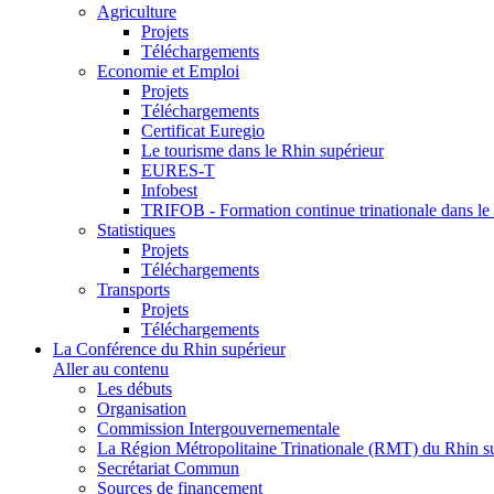
Agriculture
Projets
Téléchargements
Economie et Emploi
Projets
Téléchargements
Certificat Euregio
Le tourisme dans le Rhin supérieur
EURES-T
Infobest
TRIFOB - Formation continue trinationale dans le
Statistiques
Projets
Téléchargements
Transports
Projets
Téléchargements
La Conférence du Rhin supérieur
Aller au contenu
Les débuts
Organisation
Commission Intergouvernementale
La Région Métropolitaine Trinationale (RMT) du Rhin s
Secrétariat Commun
Sources de financement