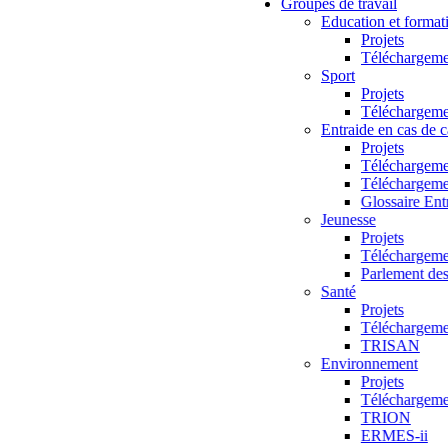
Groupes de travail
Education et format
Projets
Téléchargeme
Sport
Projets
Téléchargeme
Entraide en cas de c
Projets
Téléchargeme
Téléchargeme
Glossaire Ent
Jeunesse
Projets
Téléchargeme
Parlement des
Santé
Projets
Téléchargeme
TRISAN
Environnement
Projets
Téléchargeme
TRION
ERMES-ii