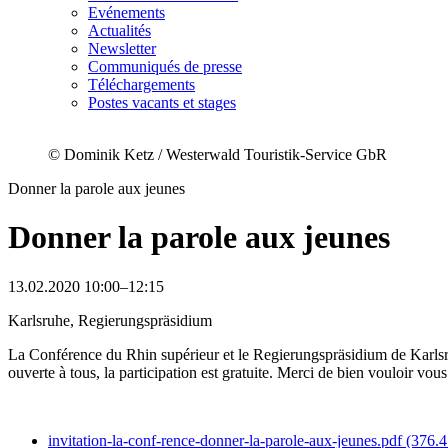
Evénements
Actualités
Newsletter
Communiqués de presse
Téléchargements
Postes vacants et stages
© Dominik Ketz / Westerwald Touristik-Service GbR
Donner la parole aux jeunes
Donner la parole aux jeunes
13.02.2020 10:00–12:15
Karlsruhe, Regierungspräsidium
La Conférence du Rhin supérieur et le Regierungspräsidium de Karlsru
ouverte à tous, la participation est gratuite. Merci de bien vouloir v
invitation-la-conf-rence-donner-la-parole-aux-jeunes.pdf
(376.4