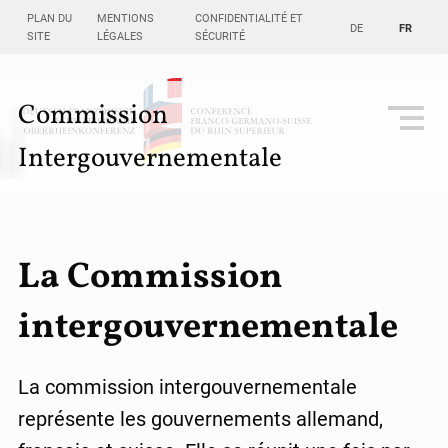
PLAN DU
MENTIONS
CONFIDENTIALITÉ ET
DE
FR
SITE
LÉGALES
SÉCURITÉ
Commission
h
s
l
Intergouvernementale
n
r,
La Commission
intergouvernementale
La commission intergouvernementale
représente les gouvernements allemand,