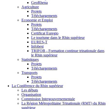
GeoRhena
Agriculture
Projets
Téléchargements
Economie et Emploi
Projets
Téléchargements
Certificat Euregio
Le tourisme dans le Rhin supérieur
EURES-T
Infobest
TRIFOB - Formation continue trinationale dans
le Rhin supérieur
Statistiques
Projets
Téléchargements
Transports
Projets
Téléchargements
La Conférence du Rhin supérieur
Les débuts
Organisation
Commission Intergouvernementale
La Région Métropolitaine Trinationale (RMT) du Rhin
supérieur