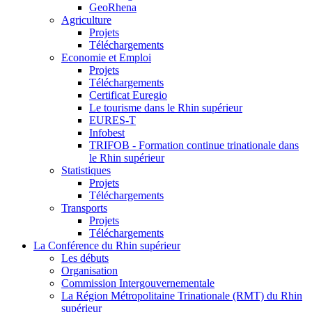
GeoRhena
Agriculture
Projets
Téléchargements
Economie et Emploi
Projets
Téléchargements
Certificat Euregio
Le tourisme dans le Rhin supérieur
EURES-T
Infobest
TRIFOB - Formation continue trinationale dans
le Rhin supérieur
Statistiques
Projets
Téléchargements
Transports
Projets
Téléchargements
La Conférence du Rhin supérieur
Les débuts
Organisation
Commission Intergouvernementale
La Région Métropolitaine Trinationale (RMT) du Rhin
supérieur