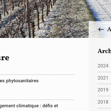
A
Arch
ure
2024
2021
des phytosanitaires
2019
2018
gement climatique : défis et