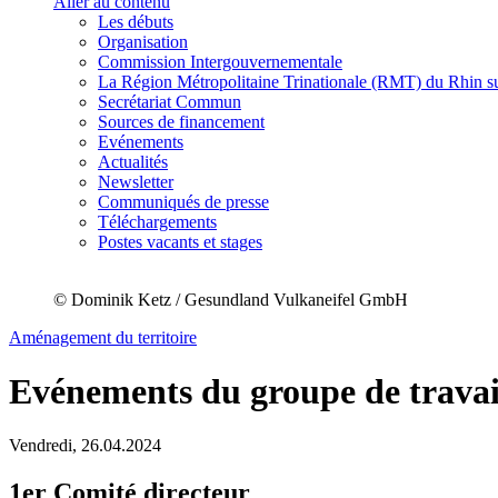
Aller au contenu
Les débuts
Organisation
Commission Intergouvernementale
La Région Métropolitaine Trinationale (RMT) du Rhin s
Secrétariat Commun
Sources de financement
Evénements
Actualités
Newsletter
Communiqués de presse
Téléchargements
Postes vacants et stages
© Dominik Ketz / Gesundland Vulkaneifel GmbH
Aménagement du territoire
Evénements du groupe de travai
Vendredi,
26.04.2024
1er Comité directeur