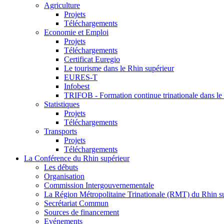
Agriculture
Projets
Téléchargements
Economie et Emploi
Projets
Téléchargements
Certificat Euregio
Le tourisme dans le Rhin supérieur
EURES-T
Infobest
TRIFOB - Formation continue trinationale dans le
Statistiques
Projets
Téléchargements
Transports
Projets
Téléchargements
La Conférence du Rhin supérieur
Les débuts
Organisation
Commission Intergouvernementale
La Région Métropolitaine Trinationale (RMT) du Rhin s
Secrétariat Commun
Sources de financement
Evénements