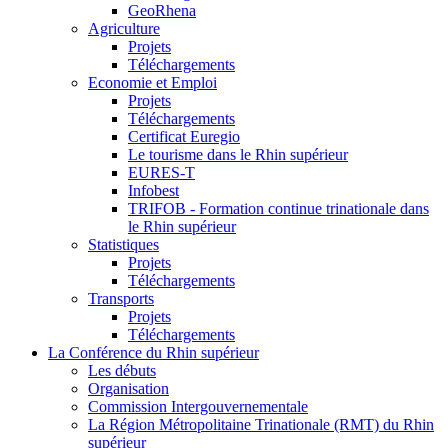
GeoRhena
Agriculture
Projets
Téléchargements
Economie et Emploi
Projets
Téléchargements
Certificat Euregio
Le tourisme dans le Rhin supérieur
EURES-T
Infobest
TRIFOB - Formation continue trinationale dans
le Rhin supérieur
Statistiques
Projets
Téléchargements
Transports
Projets
Téléchargements
La Conférence du Rhin supérieur
Les débuts
Organisation
Commission Intergouvernementale
La Région Métropolitaine Trinationale (RMT) du Rhin
supérieur