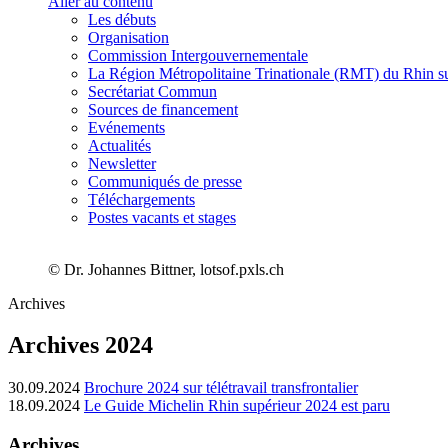
Aller au contenu
Les débuts
Organisation
Commission Intergouvernementale
La Région Métropolitaine Trinationale (RMT) du Rhin s
Secrétariat Commun
Sources de financement
Evénements
Actualités
Newsletter
Communiqués de presse
Téléchargements
Postes vacants et stages
© Dr. Johannes Bittner, lotsof.pxls.ch
Archives
Archives 2024
30.09.2024
Brochure 2024 sur télétravail transfrontalier
18.09.2024
Le Guide Michelin Rhin supérieur 2024 est paru
Archives