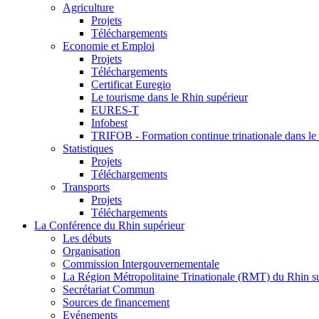
Agriculture
Projets
Téléchargements
Economie et Emploi
Projets
Téléchargements
Certificat Euregio
Le tourisme dans le Rhin supérieur
EURES-T
Infobest
TRIFOB - Formation continue trinationale dans le
Statistiques
Projets
Téléchargements
Transports
Projets
Téléchargements
La Conférence du Rhin supérieur
Les débuts
Organisation
Commission Intergouvernementale
La Région Métropolitaine Trinationale (RMT) du Rhin s
Secrétariat Commun
Sources de financement
Evénements