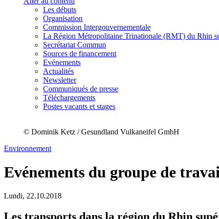
Aller au contenu
Les débuts
Organisation
Commission Intergouvernementale
La Région Métropolitaine Trinationale (RMT) du Rhin s
Secrétariat Commun
Sources de financement
Evénements
Actualités
Newsletter
Communiqués de presse
Téléchargements
Postes vacants et stages
© Dominik Ketz / Gesundland Vulkaneifel GmbH
Environnement
Evénements du groupe de trava
Lundi,
22.10.2018
Les transports dans la région du Rhin supé