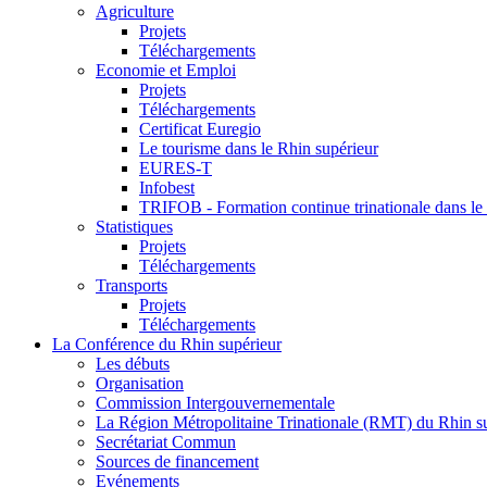
Agriculture
Projets
Téléchargements
Economie et Emploi
Projets
Téléchargements
Certificat Euregio
Le tourisme dans le Rhin supérieur
EURES-T
Infobest
TRIFOB - Formation continue trinationale dans le
Statistiques
Projets
Téléchargements
Transports
Projets
Téléchargements
La Conférence du Rhin supérieur
Les débuts
Organisation
Commission Intergouvernementale
La Région Métropolitaine Trinationale (RMT) du Rhin s
Secrétariat Commun
Sources de financement
Evénements