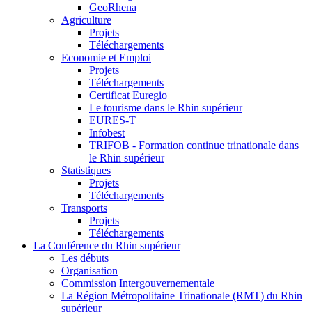
GeoRhena
Agriculture
Projets
Téléchargements
Economie et Emploi
Projets
Téléchargements
Certificat Euregio
Le tourisme dans le Rhin supérieur
EURES-T
Infobest
TRIFOB - Formation continue trinationale dans
le Rhin supérieur
Statistiques
Projets
Téléchargements
Transports
Projets
Téléchargements
La Conférence du Rhin supérieur
Les débuts
Organisation
Commission Intergouvernementale
La Région Métropolitaine Trinationale (RMT) du Rhin
supérieur