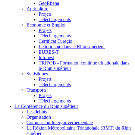
GeoRhena
Agriculture
Projets
Téléchargements
Economie et Emploi
Projets
Téléchargements
Certificat Euregio
Le tourisme dans le Rhin supérieur
EURES-T
Infobest
TRIFOB - Formation continue trinationale dans
le Rhin supérieur
Statistiques
Projets
Téléchargements
Transports
Projets
Téléchargements
La Conférence du Rhin supérieur
Les débuts
Organisation
Commission Intergouvernementale
La Région Métropolitaine Trinationale (RMT) du Rhin
supérieur