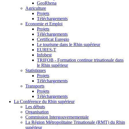
GeoRhena
Agriculture
Projets
Téléchargements
Economie et Emploi
Projets
Téléchargements
Certificat Euregio
Le tourisme dans le Rhin supérieur
EURES-T
Infobest
TRIFOB - Formation continue trinationale dans
le Rhin supérieur
Statistiques
Projets
Téléchargements
Transports
Projets
Téléchargements
La Conférence du Rhin supérieur
Les débuts
Organisation
Commission Intergouvernementale
La Région Métropolitaine Trinationale (RMT) du Rhin
supérieur