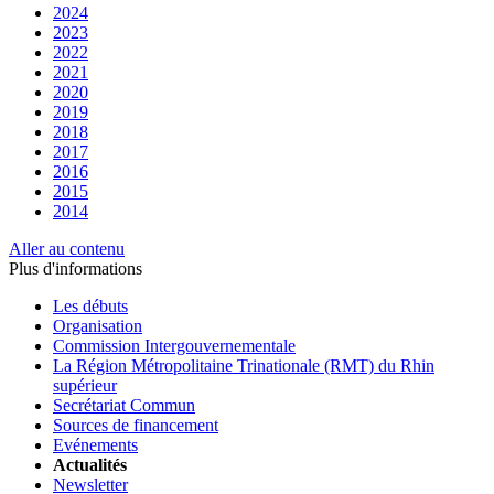
2024
2023
2022
2021
2020
2019
2018
2017
2016
2015
2014
Aller au contenu
Plus d'informations
Les débuts
Organisation
Commission Intergouvernementale
La Région Métropolitaine Trinationale (RMT) du Rhin
supérieur
Secrétariat Commun
Sources de financement
Evénements
Actualités
Newsletter