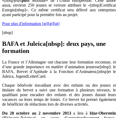
«[nbsp]euro
pass
Mobilité» de l’Union européenne. Cette année
aussi, environ 250 jeunes se verront attribuer le «[nbsp]Certificat
Euregio[nbsp]». Ce même certificat sera délivré aux entreprises
ayant participé pour la première fois au projet.
Pour plus d'information [gt][gt][gt]
[nbsp]
BAFA et Juleica[nbsp]: deux pays, une
formation
La France et l’Allemagne ont chacune leur formation reconnue, et
d’une grande importance en matière d’animation jeunesse[nbsp]: le
BAFA, Brevet d’Aptitude à la Fonction d’Animateur,[nbsp]et le
Juleica, JugendLeiterCard.
Chaque bénévole travaillant avec des enfants ou des jeunes et
titulaire du brevet a suivi une formation à plusieurs niveaux, le
qualifiant pour encadrer des enfants et des jeunes durant leurs
vacances ou leurs temps de loisirs. Ce brevet lui permet également
de bénéficier de réductions lors de diverses activités.
Du 28 octobre au 2 novembre 2013
a lieu à
Idar-Oberstein
(Rhénanie-Palatinat) un cours d’approfondissement franco-