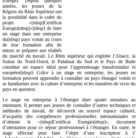
Euregio. Depuis quelques
années, les jeunes de la
Région du Rhin Supérieur ont
la possibilité dans le cadre du
projet «[nbsp]Certificat
Euregio[nbsp]»[nbsp] de faire
un stage dans une entreprise
du[nbsp] pays voisin au cours
de leur formation afin de
mieux se préparer aux réalités
du marché du travail. Le Rhin supérieur qui englobe l’Alsace, la
Suisse du Nord-Ouest, le Palatinat du Sud et le Pays de Bade
constitue un espace idéal pour l’apprentissage transfrontalier et
européen[nbsp]: Grâce à un stage en entreprise, les jeunes en
formation peuvent apprendre à connaître un pays étranger voisin et
se familiariser avec la culture d’entreprise et les manières de vivre du
pays en question.
Le stage en entreprise à l’étranger dure quatre semaines au
minimum. Il permet aux jeunes de connaître d’autres techniques et
méthodes de travail, de découvrir un nouvel espace culturel,
d’acquérir des compétences professionnelles internationales et
d’obtenir le «[nbsp]Certificat Euregio[nbsp]», document
d’attestation pour ce séjour professionnel à l’étranger. En outre, le
stage effectué peut faire l’objet d’une inscription à l’