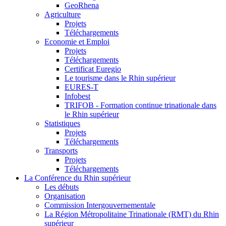
GeoRhena
Agriculture
Projets
Téléchargements
Economie et Emploi
Projets
Téléchargements
Certificat Euregio
Le tourisme dans le Rhin supérieur
EURES-T
Infobest
TRIFOB - Formation continue trinationale dans
le Rhin supérieur
Statistiques
Projets
Téléchargements
Transports
Projets
Téléchargements
La Conférence du Rhin supérieur
Les débuts
Organisation
Commission Intergouvernementale
La Région Métropolitaine Trinationale (RMT) du Rhin
supérieur