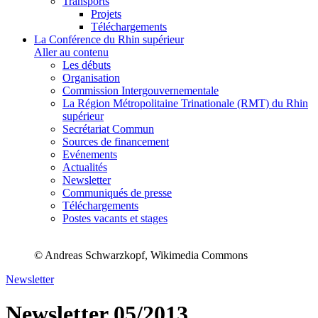
Transports
Projets
Téléchargements
La Conférence du Rhin supérieur
Aller au contenu
Les débuts
Organisation
Commission Intergouvernementale
La Région Métropolitaine Trinationale (RMT) du Rhin
supérieur
Secrétariat Commun
Sources de financement
Evénements
Actualités
Newsletter
Communiqués de presse
Téléchargements
Postes vacants et stages
© Andreas Schwarzkopf, Wikimedia Commons
Newsletter
Newsletter 05/2013