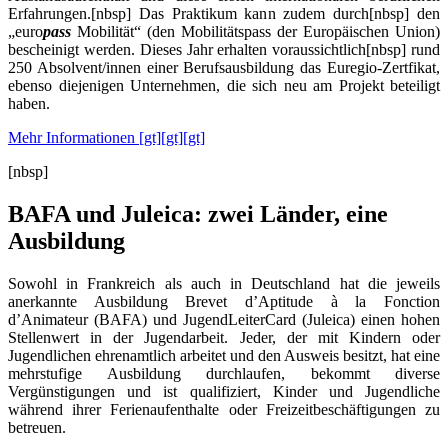
Erfahrungen.[nbsp] Das Praktikum kann zudem durch[nbsp] den
„euro
pass
Mobilität“ (den Mobilitätspass der Europäischen Union)
bescheinigt werden. Dieses Jahr erhalten voraussichtlich[nbsp] rund
250 Absolvent/innen einer Berufsausbildung das Euregio-Zertfikat,
ebenso diejenigen Unternehmen, die sich neu am Projekt beteiligt
haben.
Mehr Informationen [gt][gt][gt]
[nbsp]
BAFA und Juleica: zwei Länder, eine
Ausbildung
Sowohl in Frankreich als auch in Deutschland hat die jeweils
anerkannte Ausbildung Brevet d’Aptitude à la Fonction
d’Animateur (BAFA) und JugendLeiterCard (Juleica) einen hohen
Stellenwert in der Jugendarbeit. Jeder, der mit Kindern oder
Jugendlichen ehrenamtlich arbeitet und den Ausweis besitzt, hat eine
mehrstufige Ausbildung durchlaufen, bekommt diverse
Vergünstigungen und ist qualifiziert, Kinder und Jugendliche
während ihrer Ferienaufenthalte oder Freizeitbeschäftigungen zu
betreuen.