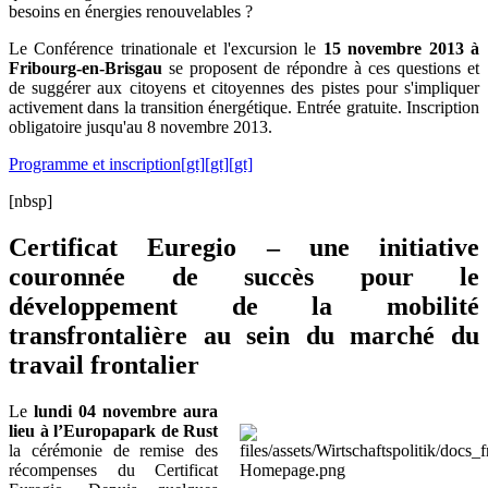
besoins en énergies renouvelables ?
Le Conférence trinationale et l'excursion le
15 novembre 2013 à
Fribourg-en-Brisgau
se proposent de répondre à ces questions et
de suggérer aux citoyens et citoyennes des pistes pour s'impliquer
activement dans la transition énergétique. Entrée gratuite. Inscription
obligatoire jusqu'au 8 novembre 2013.
Programme et inscription[gt][gt][gt]
[nbsp]
Certificat Euregio – une initiative
couronnée de succès pour le
développement de la mobilité
transfrontalière au sein du marché du
travail frontalier
Le
lundi 04 novembre aura
lieu à l’Europapark de Rust
la cérémonie de remise des
récompenses du Certificat