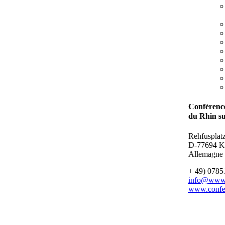
Conférenc
du Rhin s
Rehfusplat
D-77694 K
Allemagne
+ 49) 0785
info@www.c
www.confer