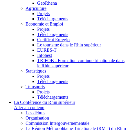
GeoRhena
Agriculture
Projets
Téléchargements
Economie et Emploi
Projets
Téléchargements
Certificat Euregio
Le tourisme dans le Rhin supérieur
EURES-T
Infobest
TRIFOB - Formation continue trinationale dans
le Rhin supérieur
Statistiques
Projets
Téléchargements
Transports
Projets
Téléchargements
La Conférence du Rhin supérieur
Aller au contenu
Les débuts
Organisation
Commission Intergouvernementale
La Région Métropolitaine Trinationale (RMT) du Rhin