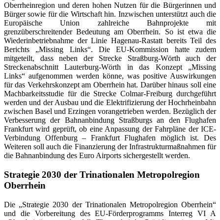
Oberrheinregion und deren hohen Nutzen für die Bürgerinnen und
Bürger sowie für die Wirtschaft hin. Inzwischen unterstützt auch die
Europäische Union zahlreiche Bahnprojekte mit
grenzüberschreitender Bedeutung am Oberrhein. So ist etwa die
Wiederinbetriebnahme der Linie Hagenau-Rastatt bereits Teil des
Berichts „Missing Links“. Die EU-Kommission hatte zudem
mitgeteilt, dass neben der Strecke Straßburg-Wörth auch der
Streckenabschnitt Lauterburg-Wörth in das Konzept „Missing
Links“ aufgenommen werden könne, was positive Auswirkungen
für das Verkehrskonzept am Oberrhein hat. Darüber hinaus soll eine
Machbarkeitsstudie für die Strecke Colmar-Freiburg durchgeführt
werden und der Ausbau und die Elektrifizierung der Hochrheinbahn
zwischen Basel und Erzingen vorangetrieben werden. Bezüglich der
Verbesserung der Bahnanbindung Straßburgs an den Flughafen
Frankfurt wird geprüft, ob eine Anpassung der Fahrpläne der ICE-
Verbindung Offenburg – Frankfurt Flughafen möglich ist. Des
Weiteren soll auch die Finanzierung der Infrastrukturmaßnahmen für
die Bahnanbindung des Euro Airports sichergestellt werden
.
Strategie 2030 der Trinationalen Metropolregion
Oberrhein
Die „Strategie 2030 der Trinationalen Metropolregion Oberrhein“
und die Vorbereitung des EU-Förderprogramms Interreg VI A