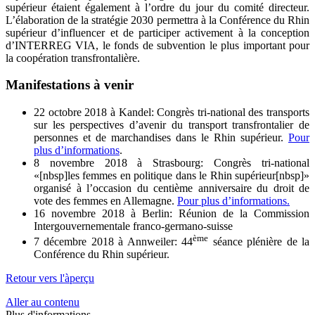
supérieur étaient également à l’ordre du jour du comité directeur.
L’élaboration de la stratégie 2030 permettra à la Conférence du Rhin
supérieur d’influencer et de participer activement à la conception
d’INTERREG VIA, le fonds de subvention le plus important pour
la coopération transfrontalière.
Manifestations à venir
22 octobre 2018 à Kandel: Congrès tri-national des transports
sur les perspectives d’avenir du transport transfrontalier de
personnes et de marchandises dans le Rhin supérieur.
Pour
plus d’informations
.
8 novembre 2018 à Strasbourg: Congrès tri-national
«[nbsp]les femmes en politique dans le Rhin supérieur[nbsp]»
organisé à l’occasion du centième anniversaire du droit de
vote des femmes en Allemagne.
Pour plus d’informations.
16 novembre 2018 à Berlin: Réunion de la Commission
Intergouvernementale franco-germano-suisse
ème
7 décembre 2018 à Annweiler: 44
séance plénière de la
Conférence du Rhin supérieur.
Retour vers l'àperçu
Aller au contenu
Plus d'informations