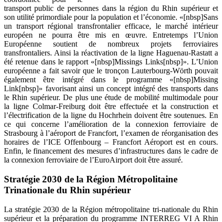
transport public de personnes dans la région du Rhin supérieur et
son utilité primordiale pour la population et l’économie. «[nbsp]Sans
un transport régional transfrontalier efficace, le marché intérieur
européen ne pourra être mis en œuvre. Entretemps l’Union
Européenne soutient de nombreux projets ferroviaires
transfrontaliers. Ainsi la réactivation de la ligne Haguenau-Rastatt a
été retenue dans le rapport «[nbsp]Missings Links[nbsp]». L’Union
européenne a fait savoir que le tronçon Lauterbourg-Wörth pouvait
également être intégré dans le programme «[nbsp]Missing
Link[nbsp]» favorisant ainsi un concept intégré des transports dans
le Rhin supérieur. De plus une étude de mobilité multimodale pour
la ligne Colmar-Freiburg doit être effectuée et la construction et
l’électrification de la ligne du Hochrhein doivent être soutenues. En
ce qui concerne l’amélioration de la connexion ferroviaire de
Strasbourg à l’aéroport de Francfort, l’examen de réorganisation des
horaires de l’ICE Offenbourg – Francfort Aéroport est en cours.
Enfin, le financement des mesures d’infrastructures dans le cadre de
la connexion ferroviaire de l’EuroAirport doit être assuré.
Stratégie 2030 de la Région Métropolitaine
Trinationale du Rhin supérieur
La stratégie 2030 de la Région métropolitaine tri-nationale du Rhin
supérieur et la préparation du programme INTERREG VI A Rhin