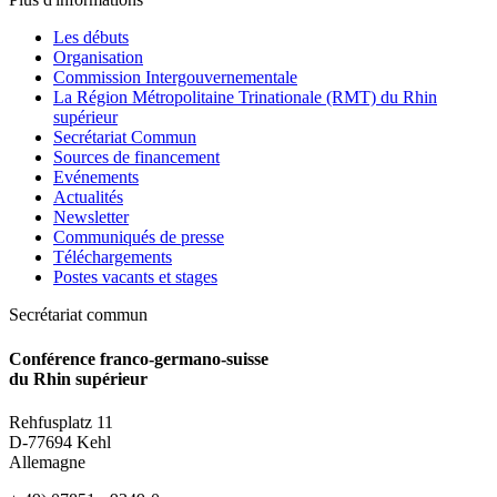
Les débuts
Organisation
Commission Intergouvernementale
La Région Métropolitaine Trinationale (RMT) du Rhin
supérieur
Secrétariat Commun
Sources de financement
Evénements
Actualités
Newsletter
Communiqués de presse
Téléchargements
Postes vacants et stages
Secrétariat commun
Conférence franco-germano-suisse
du Rhin supérieur
Rehfusplatz 11
D-77694 Kehl
Allemagne