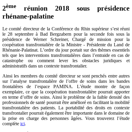
ème
2
réunion 2018 sous présidence
rhénane-palatine
Le comité directeur de la Conférence du Rhin supérieur s’est réuni
le 28 septembre à Bad Bergzabern pour la seconde fois sous la
présidence de Werner Schreiner, Chargé de mission pour la
coopération transfrontalière de la Ministre - Présidente du Land de
Rhénanie-Palatinat. L’ordre du jour portait sur des thèmes essentiels
tels que les interventions transfrontalières dans l’entraide en cas de
catastrophe ou comment lever les obstacles juridiques et
administratifs dans un contexte transfrontalier.
Ainsi les membres du comité directeur se sont penchés entre autres
sur l’analyse transfrontalière de l’offre de soins dans les bandes
frontalières de l’espace PAMINA. L’étude montre de façon
exemplaire, ce que la coopération transfrontalière pourrait apporter
en terme d’offre de soins. Ainsi le problème de la faible densité des
professionnels de santé pourrait être amélioré en facilitant la mobilité
transfrontalière des patients. La portabilité des droits en contexte
transfrontalier pourrait également être importante dans le domaine de
la prise en charge des personnes âgées. Vous trouverez l’étude
complète
ici
.