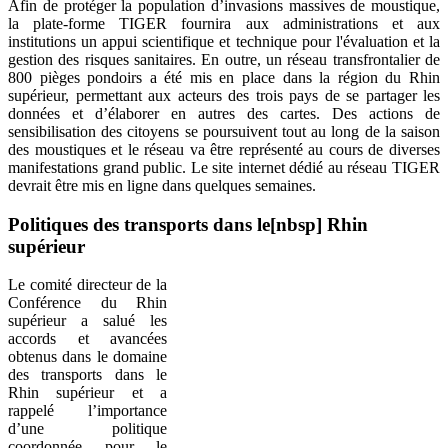
Afin de protéger la population d’invasions massives de moustique,
la plate-forme TIGER fournira aux administrations et aux
institutions un appui scientifique et technique pour l'évaluation et la
gestion des risques sanitaires. En outre, un réseau transfrontalier de
800 pièges pondoirs a été mis en place dans la région du Rhin
supérieur, permettant aux acteurs des trois pays de se partager les
données et d’élaborer en autres des cartes. Des actions de
sensibilisation des citoyens se poursuivent tout au long de la saison
des moustiques et le réseau va être représenté au cours de diverses
manifestations grand public. Le site internet dédié au réseau TIGER
devrait être mis en ligne dans quelques semaines.
Politiques des transports dans le[nbsp] Rhin
supérieur
Le comité directeur de la
Conférence du Rhin
supérieur a salué les
accords et avancées
obtenus dans le domaine
des transports dans le
Rhin supérieur et a
rappelé l’importance
d’une politique
coordonnée pour le