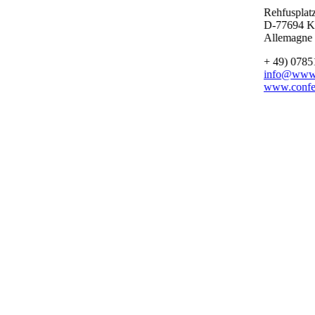
Rehfusplat
D-77694 K
Allemagne
+ 49) 0785
info@www.c
www.confer