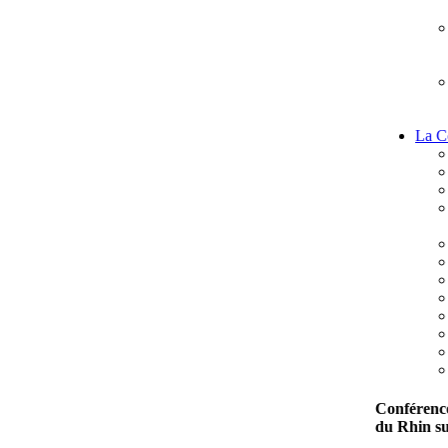
La C
Conférenc
du Rhin s