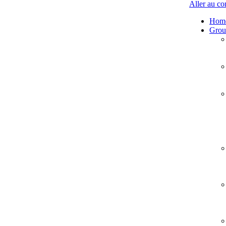
Aller au co
Hom
Group