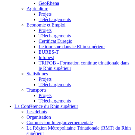
GeoRhena
Agriculture
Projets
Téléchargements
Economie et Emploi
Projets
Téléchargements
Certificat Euregio
Le tourisme dans le Rhin supérieur
EURES-T
Infobest
TRIFOB - Formation continue trinationale dans
le Rhin supérieur
Statistiques
Projets
Téléchargements
Transports
Projets
Téléchargements
La Conférence du Rhin supérieur
Les débuts
Organisation
Commission Intergouvernementale
La Région Métropolitaine Trinationale (RMT) du Rhin
supérieur